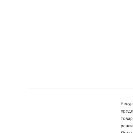
Ресур
предл
товар
реали