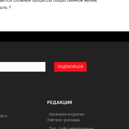
ваются сложные процессы общественной жизни,
ыть ? .
РЕДАКЦИЯ
Название издания :
айта
Рейтинг рекламы
Тип : Сайт, электронное