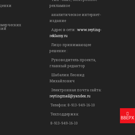
ценки
рекламное
аналитическое интернет-
издание
ммерческих
ний
Адрес в сети :
www.reyting-
reklamy.ru
Лицо принимающее
решение :
Руководитель проекта,
главный редактор
Шабалин Леонид
Михайлович
Электронная почта сайта:
reytingmail@yandex.ru
Телефон: 8-913-949-16-10
Техподдержка:
ВВЕРХ
8-913-949-16-10