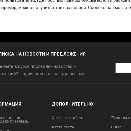
а пользователей, где простым языком описываются и раскры
например, можно получить ответ на вопрос: Сколько нас могло б
ПИСКА НА НОВОСТИ И ПРЕДЛОЖЕНИЯ
Адрес
е быть в курсе последних новостей и
эл.
ожений? Подпишитесь на нашу рассылку.
почты
ОРМАЦИЯ
ДОПОЛНИТЕЛЬНО
ок и правила
Описание сайта
Правила с
щения рекламы
Карта сайта
О нас
шение