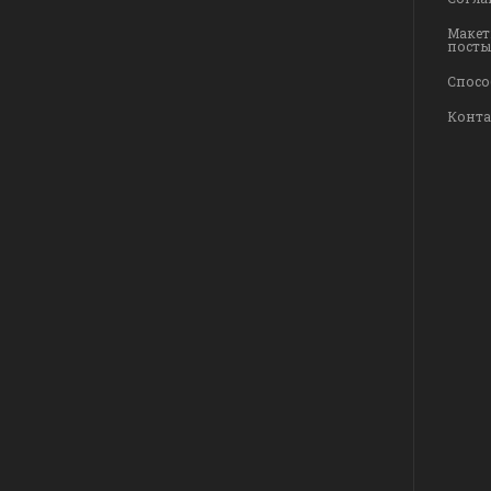
Макет
посты
Спосо
Конт