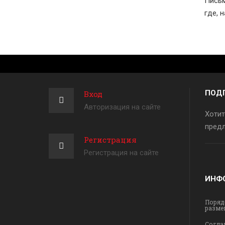
Письм
где, 
ПОД
Вход
Авторизация на сайте
Хотит
предл
Регистрация
Регистрация на сайте
ИНФ
Поряд
разме
Согла